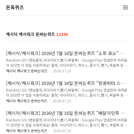
돈독퀴즈
캐시닥 캐시워크 돈버는퀴즈
12391
[캐시닥/캐시워크] 2026년 7월 16일 돈버는퀴즈 "소휘 효소" 정
답
Random GO (랜덤룰렛,사다리타기,뽑기,복불복) - Google Play 앱결정에 어려움
이 있다면 이 앱을 사용하세요! 룰렛, 사다리타기, 레이스, 줄서기, 뽑기, 복불복 등 맞
춤 설정으로 쉽게 결정하세요!play.google.com 2026년 7월 16일 캐시닥/캐시워
캐시닥 캐시워크 돈버는퀴즈
2026.07.16
크 돈버는 퀴즈 정답(추천인 코드 : KRQJWBV) Q. 살 찔까봐 탄수화물 참지 말고 소
휘 효소 1포로 가볍게 관리하세요!🔥오늘만 49% 특가🔥 소휘 소화효소는 NON-
[캐시닥/캐시워크] 2026년 7월 16일 돈버는퀴즈 "땅콩버터 스무
GMO 프리미엄 저분자 발효효소로 프리미엄 OOOO 3종과 20종 야채 함량을 더하
스 소프트" 정답
Random GO (랜덤룰렛,사다리타기,뽑기,복불복) - Google Play 앱결정에 어려움
고 에리스리톨은 뺀 불필요한 첨가물은 제외한 진짜 효소입니다. 식후 1포씩 섭취하
이 있다면 이 앱을 사용하세요! 룰렛, 사다리타기, 레이스, 줄서기, 뽑기, 복불복 등 맞
면 탄수화물 바로 분해! 여기서 OOOO은? (힌트 : ㅅㅇㅅㅇ) 정답은 [ 식이섬유 ] Q.
춤 설정으로 쉽게 결정하세요!play.google.com 2026년 7월 16일 캐시닥/캐시워
정답..
캐시닥 캐시워크 돈버는퀴즈
2026.07.16
크 돈버는 퀴즈 정답(추천인 코드 : KRQJWBV) Q. HOT 상품🔥 땅콩버터 스무스 소
프트, 식단관리 특가전 61% 할인 4개 구매 기준 저당·고단백에 유층분리도 적고 부
[캐시닥/캐시워크] 2026년 7월 16일 돈버는퀴즈 "배달의민족 먹
드러워요. 땅콩의 고소함까지 가득~! 어떤점이 특별한가요? 팜유, OOO 첨가물
을복페스타" 정답
Random GO (랜덤룰렛,사다리타기,뽑기,복불복) - Google Play 앱결정에 어려움
ZERO! 리얼마이즈의 건강 원칙을 지켰어요! OOO는 무엇일까요? (힌트 : ㅂㅈㅈ)
이 있다면 이 앱을 사용하세요! 룰렛, 사다리타기, 레이스, 줄서기, 뽑기, 복불복 등 맞
정답은 [ 보존제 ] Q. 정답은 [ ] Q. 정답은 [ ] Q. 정답은 [ ] Q...
춤 설정으로 쉽게 결정하세요!play.google.com 2026년 7월 16일 캐시닥/캐시워
캐시닥 캐시워크 돈버는퀴즈
2026.07.16