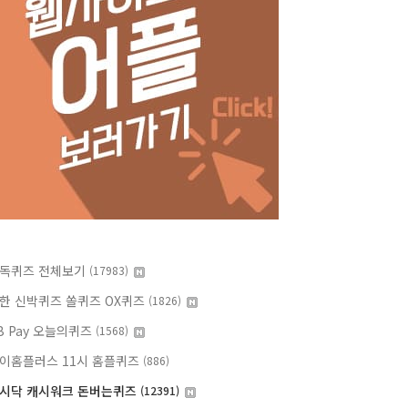
독퀴즈 전체보기
(17983)
한 신박퀴즈 쏠퀴즈 OX퀴즈
(1826)
B Pay 오늘의퀴즈
(1568)
이홈플러스 11시 홈플퀴즈
(886)
시닥 캐시워크 돈버는퀴즈
(12391)