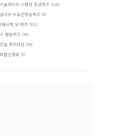
시슬라이드 스텝업 초성퀴즈
(110)
널나우 수요선착순퀴즈
(6)
K캐시백 오!퀴즈
(911)
스 행운퀴즈
(38)
즈빌 퀴즈타임
(94)
타할인정보
(5)