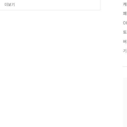
캐
더보기
뷰티 액티나 클리어프로틴은 가
 ○○Kcal 일까요? 정답
패
대한 빠르고 정확하게 ..
O
토
버
기