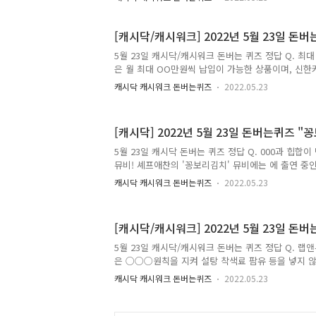
육아프로 선발전! 육아 꿀팁 댓글달고 육아준프로가 
어는 무엇일까요? (힌트 : 숫자+한글) 정답은 [ 10만
쉬워졌다! 쇼핑프로 위메프로 육아프로 선발전! 5만원
[캐시닥/캐시워크] 2022년 5월 23일 돈
과연 빈칸에 들어..
5월 23일 캐시닥/캐시워크 돈버는 퀴즈 정답 Q. 최대
은 월 최대 OO만원씩 납입이 가능한 상품이며, 신
6. 6%입니다. OO에 들어갈 숫자는 무엇일까요? 정답은 
캐시닥 캐시워크 돈버는퀴즈
2022.05.23
8.95% 혜택을 받을 수 있는 우정적금은 가입대상 고
Dream 모베러웍스, YOLOⓘ, Puzzle)로 20만원
지 사용하면 만기해지시 자동으로 적용됩니다. O에 
[캐시닥] 2022년 5월 23일 돈버는퀴즈 "
정답은 [ 3 ] Q. 최대 연 8.95% 혜택을 받을 수
받는 조건은 직전 6개월 동안 신한카드(신용)사용 이
5월 23일 캐시닥 돈버는 퀴즈 정답 Q. 000과 힙합이
월 +3개월까지 대상카드로 OO만원 이상 사용하는 것
뮤비! 셰프애찬의 '꽁보리김치' 뮤비에는 에 출연 중
으로 참여를 하였는데요 버거형의 감탄을 불러일으킨
캐시닥 캐시워크 돈버는퀴즈
2022.05.23
매콤칼칼한 꽁보리김치로 입안의 개운함을 느껴보세요! (
김치송 ] Q. 셰프애찬의 꽁보리 김치는 재료 하나하
듭니다. 가장 메인 재료인 얼갈이는 아삭한 식감을 자
[캐시닥/캐시워크] 2022년 5월 23일 돈
리는 통곡물중에서도 OOOO를 비롯한 가장 많은 영
더욱 풍부한 맛을 느끼실 수 있습니다. (힌트 : ㅅㅇㅅㅇ
5월 23일 캐시닥/캐시워크 돈버는 퀴즈 정답 Q. 
는 캐시닥/캐시위크의 퀴즈의 정답을 최대한 빠르고 
은 ○○○원칙을 지켜 설탕 착색료 팜유 등을 넣지 
갈 단어는 무엇일까요? (초성 ㅁㅊㄱ) 정답은 [ 무첨가 
캐시닥 캐시워크 돈버는퀴즈
2022.05.23
리어프로틴은 필수아미노산 ○종이 함유된 단백질입니
엇일까요? 정답은 [ 9 ] Q. 랩앤뷰티 액티나 클리
지 생성에 필요한 ○○○을 포함한 단백질입니다. 