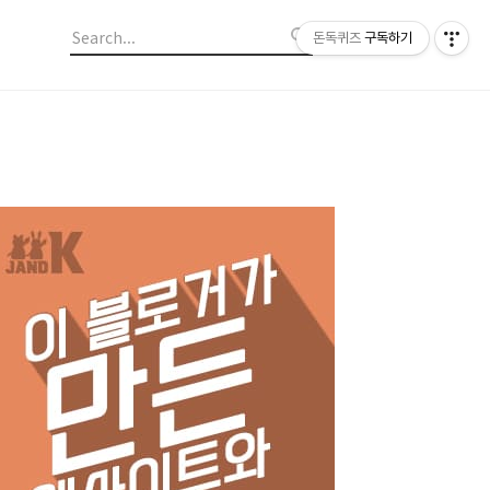
돈독퀴즈
구독하기