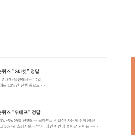
는퀴즈 "G마켓" 정답
! G마켓+옥션에서는 12일
에는 12일간 진행 중으로 4
받을 수있다고 합니다. 역대
이 캠페인 이름은 무엇일까
 빅스마일데이에서는 스타벅스
0카드를 사용하면 10% 즉
버는퀴즈 "위메프" 정답
 (초성힌트 :ㅅㅅ) 정답은
치인 OOOOOO 축제가 12일
월23일~5월29일 진행되는 육아프로 선발전! 사는게 쉬워졌다!
 쿠폰..
 20만원 쇼핑지원금 받기! 과연 빈칸에 들어갈 단어는 무
 진행되는 육아프로 선발전! 사는게 쉬워졌다! 쇼핑프로 위메프로