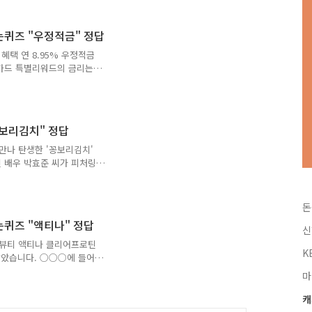
되면 OOOO 쇼핑지원금을 드립니다! 과연 빈칸에 들어갈 단
원 ] Q. 5월23일~5월29일 진행되는 육아프로 선발전! 사는게
 이상 구매 시 베이비위크 장바구니 'OO'% 쿠폰 드립니다!
버는퀴즈 "우정적금" 정답
 혜택 연 8.95% 우정적금
한카드 특별리워드의 금리는
[ 30 ] Q. 최대 연
객이 신한카드(Deep
이상을 적금가입월 + 'O'개월까
들어갈 숫자는 무엇일까요?
꽁보리김치" 정답
 있는 우정적금의 특별리워드를
력이 없는 고객이 적금 가입
 만나 탄생한 '꽁보리김치'
입..
인 배우 박효준 씨가 피처링
 아삭한 식감의 새콤하고
힌트 : ㄱㅊㅅ) 정답은 [
나도 신경써서 정성스럽게 만
돈
랑하며, 또다른 재료인 보
버는퀴즈 "액티나" 정답
양소가 들어있어 건강하며,
신
) 정답은 [ 식이섬유 ] 저
랩앤뷰티 액티나 클리어프로틴
K
정확하게 포스팅해볼까 합..
않았습니다. ○○○에 들어
] Q. 랩앤뷰티 액티나 클
마
다. ○에 들어갈 숫자는 무
어프로틴은 단백질 대사와 에너
캐
○○○에 들어갈 단어는 무엇