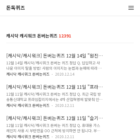
돈독퀴즈
캐시닥 캐시워크 돈버는퀴즈
12391
[캐시닥/캐시워크] 돈버는퀴즈 12월 14일 "원진
땡큐프로모션/원진성형외과" 정답
12월 14일 캐시닥/캐시워크 돈버는 퀴즈 정답 Q. 답답하고 사
나운 이미지 탈출 방법! 사람의 이미지는 눈썹과 눈매에 따라 결
정됩니다. 눈과 눈썹 사이의 거리가 좁고 눈썹으로 인해 인상이
캐시닥 캐시워크 돈버는퀴즈
2020.12.14
강해 보일 때 원진의 최소 절개 내시경을 이용한 OOOO눈썹올
림술 수술법을 통해 부드럽고 시원한 눈매를 완성할 수 있습니
[캐시닥/캐시워크] 돈버는퀴즈 12월 11일 "프라
다. 여기서 OOOO눈썹올림술은 무엇일까요? (초성힌트 : ㅇㅈ
임칼리지" 정답
12월 11일 캐시닥/캐시워크 돈버는 퀴즈 정답 Q. 최근 국립 방
ㅇㅇ)정답은 [ 엔젤아이 ] Q. 원진성형외과 x OOO 더마코스메
송통신대학교 프라임칼리지에서는 4차 산업혁명에 발맞춰 인공
틱 브랜드 OOO과(와) 원진성형외과가 뭉쳤다. 원진의 20여 년
지능, 빅데이터, 클라우드 등에 대한 이해를 돕는 OOOOO 공학
의 임상경험을 기반으로 개발된 브랜드 OOO은 예민한 피부에
캐시닥 캐시워크 돈버는퀴즈
2020.12.11
전공을 개설했습니다. OOOOO에 들어갈 단어는 무엇일까요?
도 자극 없이 사용할 수 있도록 순한 성분만 첨가하여 시술 후 진
(초성힌트 : ㄷㅇㅌㅇㅎ)정답은 [ 데이터융합 ] Q. 원격교육 대학
정이 필요한 피부 케어를 위해 원진성형외과 피부 관리실에서도
[캐시닥/캐시워크] 돈버는퀴즈 12월 11일 "슬기
의 원조인 국립 한국방송통신대학교 OOOOOO에서는 일과 학
사용되고 있습니다. 여기서..
로운 가스생활" 정답
12월 11일 캐시닥/캐시워크 돈버는 퀴즈 정답 Q. 휴대용 가스
습을 병행하는 직장인들을 위한 100% 온라인 스마트러닝 학습
레인지 사용 시 부탄캔을 OO 근처에 방치하면 안 됩니다. 부탄
을 제공합니다. OOOOOO에 들어갈 단어는 무엇일까요? (초성
캔의 내부압력이 상승하여 폭발사고로 이어질 수 있으므로 유의
힌트 : ㅍㄹㅇㅋㄹㅈ)정답은 [ 프라임칼리지 ] 저는 캐시닥/캐시
캐시닥 캐시워크 돈버는퀴즈
2020.12.11