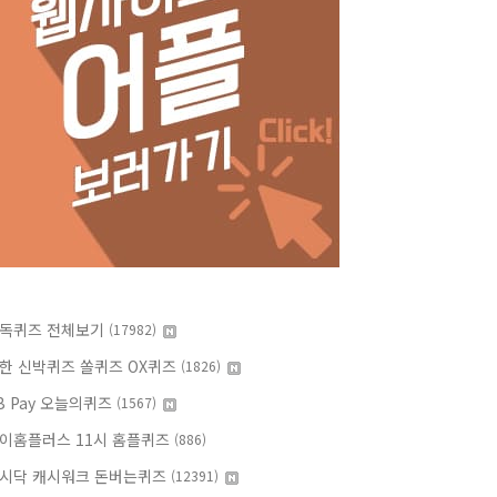
독퀴즈 전체보기
(17982)
한 신박퀴즈 쏠퀴즈 OX퀴즈
(1826)
B Pay 오늘의퀴즈
(1567)
이홈플러스 11시 홈플퀴즈
(886)
시닥 캐시워크 돈버는퀴즈
(12391)