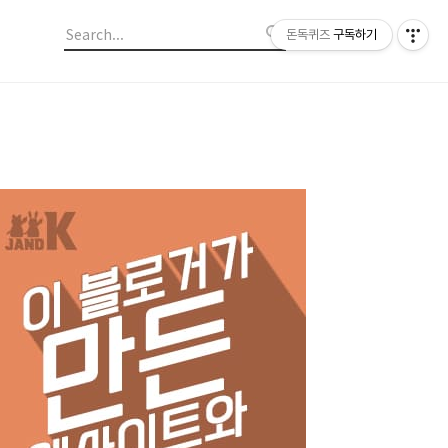
돈독퀴즈
구독하기