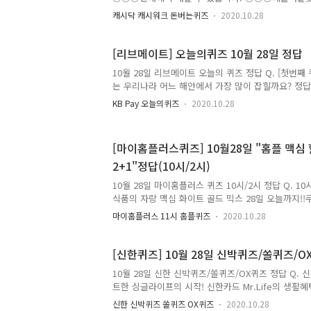
트 : X) 정답은 [ 300 ] Q. 메디인 황사 마스크는 
캐시닥 캐시워크 돈버는퀴즈
2020.10.28
들어갈 숫자는 무엇일까요? 정답은 [ 3 ] Q. 아이를
매너 마스크와 OOO 마스크입니다. OOO에 들어갈 
트 : ㅇㅈㅅ) 정답은 [ 이지숨 ] Q. 베네팡의 자연주
[리브메이트] 오늘의퀴즈 10월 28일 정답
OOO 엄마들이 추천하는 제품입니다. OOO에 들어갈
10월 28일 리브메이트 오늘의 퀴즈 정답 Q. [첫번째
힌트 : ㄱㅎㅅ) 정답은 [ 간호사 ] 저는 캐시닥/캐
는 우리나라 어느 해안에서 가장 많이 잡힐까요? 정답은
빠르고 정확하게 포스팅해볼까 합니다. 앞으로 다양하
포인트리를 적립할 수 있는 리브메이트 퀴즈의 정답
KB Pay 오늘의퀴즈
2020.10.28
포스팅해볼까합니다. 앞으로 다양하고 많은 퀴즈정답
다면, 구독 또는 즐겨찾기 추가를 권장합니다. 네이
해주세요!! 리브메이트에 대해 더 자세히 알고싶으
[마이홈플러스퀴즈] 10월28일 "홈플 맥
메이트 LiiV Mate 리브메이트는 KB금융그룹 국민
2+1"정답(10시/2시)
는 금융정보를 연결해 한 번에 금융 계좌 내역을 조
에게 필요한 개인 자산관리 서비스와 나에게 맞는 이
10월 28일 마이홈플러스 퀴즈 10시/2시 정답 Q. 1
제공하는 ..
식품의 자랑 맥심 화이트 골드 믹스 28일 오늘까지!!
인행사! 무지방 우유를 넣어도 커피의 맛과 향이 살아있
마이홈플러스 11시 홈플퀴즈
2020.10.28
Q. 2시 퀴즈 티라미수라떼 2+1 슬로프레소 티라미수
로부터 마스카포네 치즈와 1A등급 무지방 우유와 풍
코코아를 부드럽고 달콤하게 느껴보세요! 정답은 [ 9
[신한퀴즈] 10월 28일 신박퀴즈/쏠퀴즈/O
정답을 최대한 빠르고 정확하게 포스팅해볼까 합니다.
10월 28일 신한 신박퀴즈/쏠퀴즈/OX퀴즈 정답 Q. 
즈 정답을 보다 손쉽게 알고 싶으시다면, 구독 또는
트한 싱글라이프의 시작! 신한카드 Mr.Life의 생활
다. 네이버나 다음에 돈독퀴즈를 검색해주세요!! 마이
인됩니다. OO에 들어갈 숫자는 무엇일까요? (숫자로만 2
신한 신박퀴즈 쏠퀴즈 OX퀴즈
2020.10.28