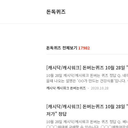
돈독퀴즈
돈독퀴즈 전체보기
17982
[캐시닥/캐시워크] 돈버는퀴즈 10월 28일
10월 28일 캐시닥/캐시워크 돈버는 퀴즈 정답 Q. 
을때 나오는 설명은 'OO가 만드는 건강식품'입니다. 
는 무엇일까요? (초성힌트 : ㅇㅅ ) 정답은 [ 의사 ] 
캐시닥 캐시워크 돈버는퀴즈
2020.10.28
색했을때 나오는 설명 중 닥터스픽은 4일 동안 최대 
습니다. 여기서, OO 에 들어갈 내용은 무엇일까요? (힌트 
Q. 아르기닌은 장어 속에 다량 함유되어 활력을 제
[캐시닥/캐시워크] 돈버는퀴즈 10월 28일
닥터스핀은 장어의 OO.5배의 아르기닌 함량을 보유 
저가" 정답
에 들어갈 내용은 무엇일까요? (힌트:숫자) 정답은 [ 1
성분배합, OOO인증, FSSC22000 품질보증..
10월 28일 캐시닥/캐시워크 돈버는 퀴즈 정답 Q. 베
○○○원대에 구매할 수 있습니다. ○○○에들어갈