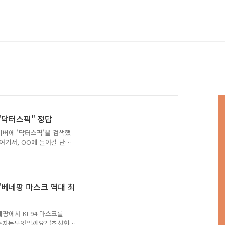
 "닥터스픽" 정답
네이버에 '닥터스픽'을 검색했
여기서, OO에 들어갈 단어
Q. 네이버에 '닥터스픽'을 검
OO% 할인을 진행하고 있
: 숫자) 정답은 [ 46 ]
공하는 주요영양성분입니다.
 "베네팡 마스크 역대 최
하고 있습니다. 여기서 OO
6 ] Q. 닥터스픽은 의사의
네팡에서 KF94 마스크를
숫자는무엇일까요? (초성힌