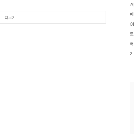
장이 아닌 곳은? 정답은 [
캐
 혜택은 적용되지 않으며, 포
용된다? 정답은 [ O ]
패
더보기
정답을 최대한 빠르고 정확
즈 정답을 보다 손쉽게 알고
O
.
토
버
기