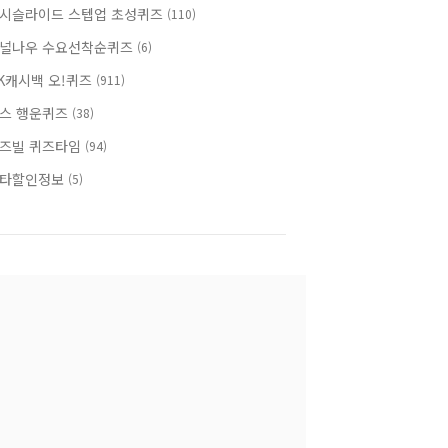
시슬라이드 스텝업 초성퀴즈
(110)
널나우 수요선착순퀴즈
(6)
K캐시백 오!퀴즈
(911)
스 행운퀴즈
(38)
즈빌 퀴즈타임
(94)
타할인정보
(5)