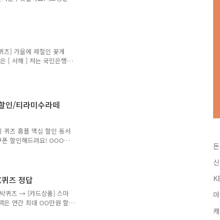
1초에 O개씩 판매됩니다. O에
 위한 소형 마스크 이름은 굿
단어는 무엇일까요? (초성힌
의 유아 화장품 비포레는
 단어는 무엇일까요? (초성
 퀴즈] 가을에 제철인 꽃게
시위크의 퀴즈의 정답을 최대한
 [ 서해 ] 저는 국민은행
고 많은..
을 최대한 빠르고 정확하게
을 보다 손쉽게 알고 싶으시
버나 다음에 돈독퀴즈를 검색
시다면, ↓↓↓↓↓↓↓ 리브
심 할인/티라미수라떼
은행 금융 어플로 보유하고 있
회하고 자산을 분석해서 고객
벤트, 혜택 정보를 모아서
0시 퀴즈 홈플 맥심 할인 동서
쿠폰 할인해드려요! OOO할
돈
습니다! 정답은 [ 1천원 ]
라떼 OOO 20분 슬로프레소
신
부한 우유거품! 네덜란드산
기압 ] 저는 홈플러스 퀴즈의
K
X퀴즈 정답
 앞으로 다양하고 많은 퀴
신박퀴즈 → [카드상품] 스마
마
 즐겨찾기 추가를 권장합니
혜택은 연간 최대 OO만원 할
홈플러스 포인트에..
캐
자리] 정답은 [ 60 ] Q.