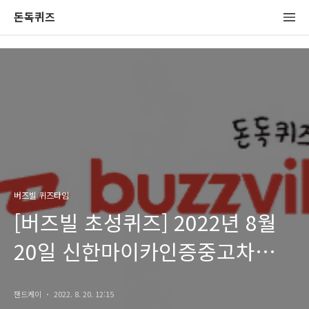
돈독퀴즈
버즈빌 퀴즈타임
[버즈빌 초성퀴즈] 2022년 8월
20일 신한마이카인증중고차
퀴즈타임 정답
잰드케이
2022. 8. 20. 12:15