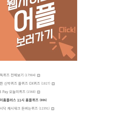
독퀴즈 전체보기
(17984)
한 신박퀴즈 쏠퀴즈 OX퀴즈
(1827)
B Pay 오늘의퀴즈
(1568)
이홈플러스 11시 홈플퀴즈
(886)
시닥 캐시워크 돈버는퀴즈
(12391)