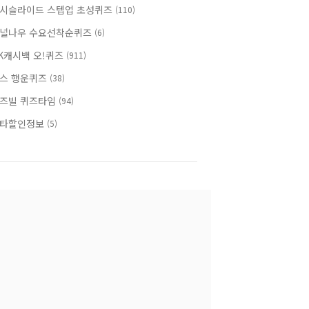
시슬라이드 스텝업 초성퀴즈
(110)
널나우 수요선착순퀴즈
(6)
K캐시백 오!퀴즈
(911)
스 행운퀴즈
(38)
즈빌 퀴즈타임
(94)
타할인정보
(5)