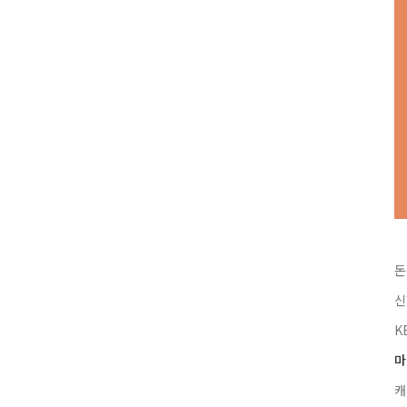
돈
신
K
마
캐