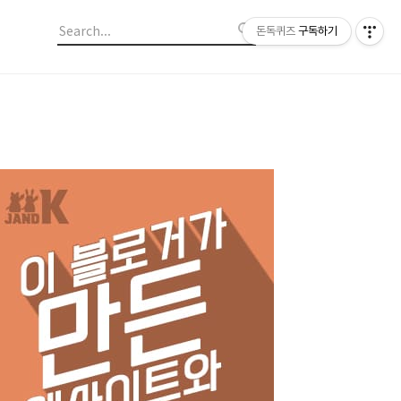
돈독퀴즈
구독하기