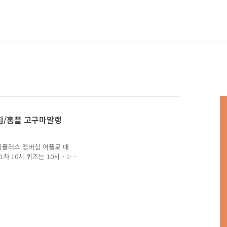
추칩/홈플 고구마말랭
홈플러스 멤버십 어플로 매
 10시 퀴즈는 10시 - 12
 퀴즈의 정답을 맞추면, 랜덤
포인트) 10월 19일 마이홈플
강한 맛! 대추칩! OO 고령
하고 드셔도 되겠죠? 정답은
구마 말랭이! OO의 자연 환
00%만으로만들어 안심하고