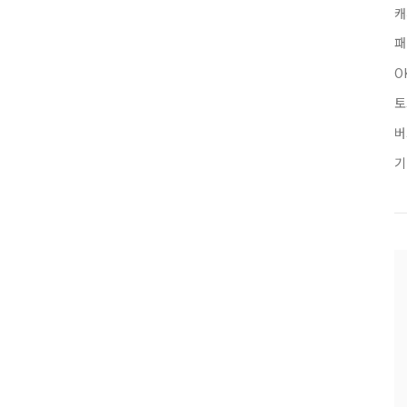
캐
패
O
토
버
기