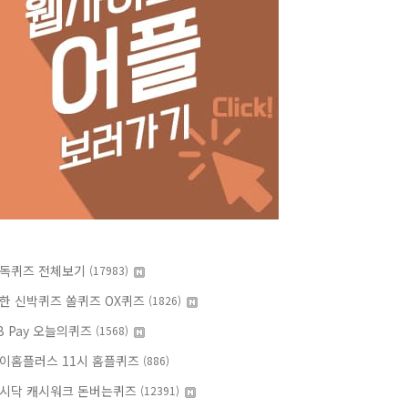
독퀴즈 전체보기
(17983)
한 신박퀴즈 쏠퀴즈 OX퀴즈
(1826)
B Pay 오늘의퀴즈
(1568)
이홈플러스 11시 홈플퀴즈
(886)
시닥 캐시워크 돈버는퀴즈
(12391)