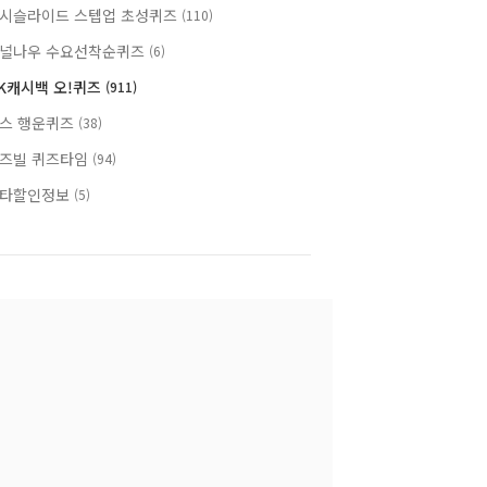
시슬라이드 스텝업 초성퀴즈
(110)
널나우 수요선착순퀴즈
(6)
K캐시백 오!퀴즈
(911)
스 행운퀴즈
(38)
즈빌 퀴즈타임
(94)
타할인정보
(5)