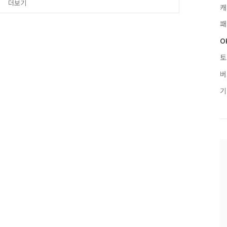
더보기
캐
패
O
토
버
기