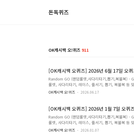
돈독퀴즈
OK캐시백 오!퀴즈
911
[OK캐시백 오퀴즈] 2026년 6월 17일 
Random GO (랜덤룰렛,사다리타기,뽑기,복불복) - 
룰렛, 사다리타기, 레이스, 줄서기, 뽑기, 복불복 등 맞춤
월 17일 OK캐시백 오퀴즈 오전 11시 제주항공/경동
OK캐시백 오!퀴즈
2026.06.17
택!뜨거운 햇살처럼 떠나고 싶은 마음도 커지는 지금
세요![여름을 여는 썸머위크 OPEN]▶판매기간: 26년 6
OO월 OO일[썸머위크로 여름 혜택 시작!]▶국내선 전
[OK캐시백 오퀴즈] 2026년 1월 7일 오
쿠..
Random GO (랜덤룰렛,사다리타기,뽑기,복불복) - 
룰렛, 사다리타기, 레이스, 줄서기, 뽑기, 복불복 등 맞춤
월 7일 OK캐시백 오퀴즈 오전 11시 코웨이ㅇㅇㅋ 정답
OK캐시백 오!퀴즈
2026.01.07
낼 코웨이 HIT 정수기 2대 (ㅇ ㅇ ㅋ 정수기2와 ㅇ ㅇ 