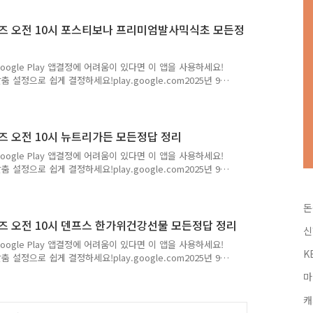
타벅스 아메리카노를 받을 수 있는 혜택까지!!26년 첫번째 라이
는 오퀴즈의 정답을최대한 빠르고 정확하게 포스..
 오퀴즈 오전 10시 포스티보나 프리미엄발사믹식초 모든정
Google Play 앱결정에 어려움이 있다면 이 앱을 사용하세요!
 설정으로 쉽게 결정하세요!play.google.com2025년 9
프리미엄발사믹식초 정답모음Q. 핫딜몰 추석특가!포인트로 결
전 OO시 오픈오늘만 행사하는 핫딜몰 놓치지 마세요. 정답
확하게 포스팅해볼까 합니다.앞으로 다양하고 많은 퀴즈 정답을
가를 권장합니다.네이버나 다음에 돈독퀴즈를 검색해주세요!!
오퀴즈 오전 10시 뉴트리가든 모든정답 정리
Google Play 앱결정에 어려움이 있다면 이 앱을 사용하세요!
 설정으로 쉽게 결정하세요!play.google.com2025년 9
답모음Q. 핫딜몰 9월 이벤트ㅍ ㅇ ㅌ 로 결제하면 최저가!뉴
 마세요. 정답은 [ 포인트 ] 저는 오퀴즈의 정답을최대한 빠
돈
많은 퀴즈 정답을 보다 손쉽게 알고 싶으시다면,구독 또는
즈를 검색해주세요!! 오퀴즈에 대해 더 자세히 알고싶으시다
오퀴즈 오전 10시 덴프스 한가위건강선물 모든정답 정리
신
Google Play 앱결정에 어려움이 있다면 이 앱을 사용하세요!
K
 설정으로 쉽게 결정하세요!play.google.com2025년 9
강선물 정답모음Q. 9/16 단 하루! 프리미엄 특가전, 덴프스
마
수한 장 정착력과 생존력!OOOOOOOOO24시간 추가 증정 이
 덴마크유산균이야기 ] 저는 오퀴즈의 정답을최대한 빠르고 정
캐
즈 정답을 보다 손쉽게 알고 싶으시다면,구독 또는 즐겨찾