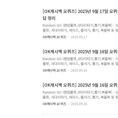
포인트 5만원 추첨 증정Live 방송 구매 인증 시 스
브 방송 혜택을 놓치지 마세요 정답은 [ 아이콘 ] 저
[OK캐시백 오퀴즈] 2025년 9월 17일
답 정리
Random GO (랜덤룰렛,사다리타기,뽑기,복불복) - 
룰렛, 사다리타기, 레이스, 줄서기, 뽑기, 복불복 등 맞춤
월 17일 OK캐시백 오퀴즈 오전 10시 포스티보나 
OK캐시백 오!퀴즈
2025.09.17
제하면 최저가!포스티보나 프리미엄발사믹식초매일 오
은 [ 10 ] 저는 오퀴즈의 정답을최대한 빠르고 정
보다 손쉽게 알고 싶으시다면,구독 또는 즐겨찾기 추
[OK캐시백 오퀴즈] 2025년 9월 16일 
오퀴즈에 대해 더 자세히..
Random GO (랜덤룰렛,사다리타기,뽑기,복불복) - 
룰렛, 사다리타기, 레이스, 줄서기, 뽑기, 복불복 등 맞춤
월 16일 OK캐시백 오퀴즈 오전 10시 뉴트리가든 정
OK캐시백 오!퀴즈
2025.09.16
트리가든 루테인지아잔틴 3박스9월 오늘의 핫딜 놓치지
르고 정확하게 포스팅해볼까 합니다.앞으로 다양하고 
즐겨찾기 추가를 권장합니다.네이버나 다음에 돈독퀴
[OK캐시백 오퀴즈] 2025년 9월 16일 
면, ↓↓↓↓↓↓↓캐..
Random GO (랜덤룰렛,사다리타기,뽑기,복불복) - 
룰렛, 사다리타기, 레이스, 줄서기, 뽑기, 복불복 등 맞춤
월 16일 OK캐시백 오퀴즈 오전 10시 덴프스 한가위건
OK캐시백 오!퀴즈
2025.09.16
한가위 건강 선물대전 라이브!100억 CFU 보장, 우
벤트와 라이브 단독 혜택까지 만나보세요. 정답은 [
확하게 포스팅해볼까 합니다.앞으로 다양하고 많은 퀴