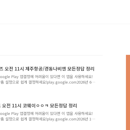
오퀴즈 오전 11시 제주항공/경동나비엔 모든정답 정리
Google Play 앱결정에 어려움이 있다면 이 앱을 사용하세요!
 설정으로 쉽게 결정하세요!play.google.com2026년 6
나비엔 정답모음Q. 본격적인 여름의 시작, 더 커진 여행 혜
,국내선부터 국제선까지, 썸머위크 혜택을 한 번에 확인해보
월 17일~26년 6월 23일▶탑승기간: 26년 6월 17일~26년
용 최대 2,800원 할인쿠폰▶국제선 전용 최대 50% 할인
퀴즈 오전 11시 코웨이ㅇㅇㅋ 모든정답 정리
Google Play 앱결정에 어려움이 있다면 이 앱을 사용하세요!
 설정으로 쉽게 결정하세요!play.google.com2026년 1
모음Q. 2026년 새해 첫 코웨이닷컴 Live 방송한 해를 빛
ㅋ 프로 정수기) 특집 LiveLive 방송 당일 구매 시, 네이버