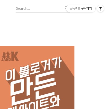
돈독퀴즈
구독하기