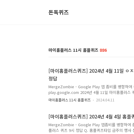
돈독퀴즈
마이홈플러스 11시 홈플퀴즈
886
[마이홈플러스퀴즈] 2024년 4월 11일
정답
MergeZombie - Google Play 앱 좀비를 병합
play.google.com 2024년 4월 11일 마이홈플러스
타임 홈플러스에서 판매하는 미국 월마트 단독브랜드의
마이홈플러스 11시 홈플퀴즈
2024.04.11
트레일 ] 저는 홈플러스 퀴즈의 정답을 최대한 빠르
니다. 앞으로 다양하고 많은 퀴즈 정답을 보다 손쉽게
는 즐겨찾기 추가를 권장합니다. 네이버나 다음에 돈
[마이홈플러스퀴즈] 2024년 4월 4일 홈
이홈플러스 포인트에 대해 더 자세히 알고싶으시다
MergeZombie - Google Play 앱좀비를 병합하여
의 더 다양하고 많은 퀴즈 및 할인정보가 궁금하시다
플러스 퀴즈 9시 정답 Q. 홈플퀴즈타임 금주의 행사 상
리를 확인해주세요! 돈독퀴즈 블로그 바로가기 마이