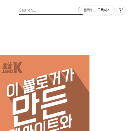
돈독퀴즈
구독하기