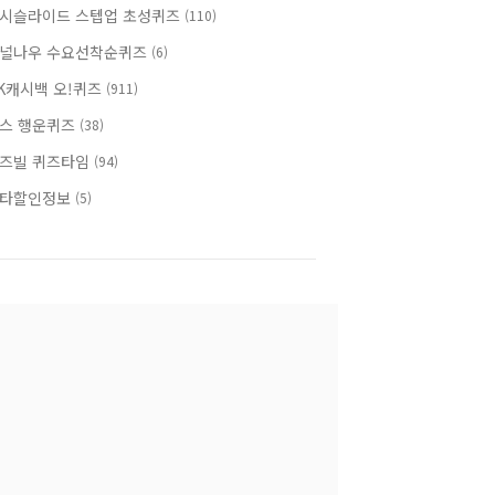
시슬라이드 스텝업 초성퀴즈
(110)
널나우 수요선착순퀴즈
(6)
K캐시백 오!퀴즈
(911)
스 행운퀴즈
(38)
즈빌 퀴즈타임
(94)
타할인정보
(5)