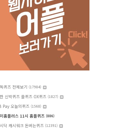
독퀴즈 전체보기
(17984)
한 신박퀴즈 쏠퀴즈 OX퀴즈
(1827)
B Pay 오늘의퀴즈
(1568)
이홈플러스 11시 홈플퀴즈
(886)
시닥 캐시워크 돈버는퀴즈
(12391)