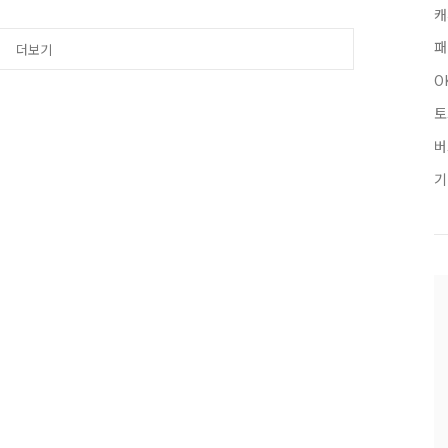
 포스팅해볼까 합니다. 앞
캐
으시다면, 구독 또는 즐겨
패
더보기
 검색해주세요!! 마이홈플
↓↓↓↓↓↓ 돈독퀴즈의 더
O
퀴즈 블로그 카..
토
버
기