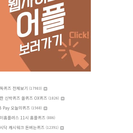
독퀴즈 전체보기
(17983)
한 신박퀴즈 쏠퀴즈 OX퀴즈
(1826)
B Pay 오늘의퀴즈
(1568)
이홈플러스 11시 홈플퀴즈
(886)
시닥 캐시워크 돈버는퀴즈
(12391)