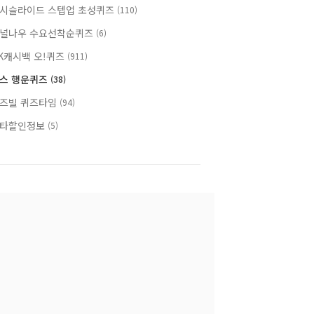
시슬라이드 스텝업 초성퀴즈
(110)
널나우 수요선착순퀴즈
(6)
K캐시백 오!퀴즈
(911)
스 행운퀴즈
(38)
즈빌 퀴즈타임
(94)
타할인정보
(5)