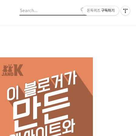
돈독퀴즈
구독하기