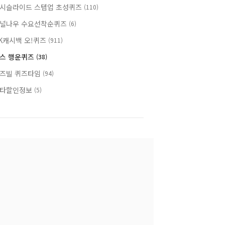
시슬라이드 스텝업 초성퀴즈
(110)
널나우 수요선착순퀴즈
(6)
K캐시백 오!퀴즈
(911)
스 행운퀴즈
(38)
즈빌 퀴즈타임
(94)
타할인정보
(5)