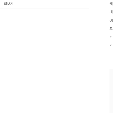
에 대해 더 자세히 알고싶으시다면, ↓↓↓↓↓↓↓ 돈독퀴
캐
더보기
패
O
토
버
기