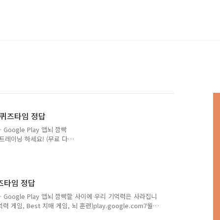
스 퀴즈타임 정답
Google Play 앱뇌 깜빡
트레이닝 하세요! (무료 다
ogle.com8월 3일 토스 행
즈정답 공유합니다 Q. 유
해툐정답은 [ 100 ]정답
답을 최대한 빠르고 정확하게
퀴즈타임 정답
답을 보다 손쉽게 알고 싶으
이버나 다음에 돈독퀴즈를 검
 Google Play 앱뇌 깜빡할 사이에 우리 기억력은 사라집니
시다..
임, Best 치매 게임, 뇌 훈련)play.google.com7월
 출제로 랜덤퀴즈정답 공유합니다 Q. 쿠팡 와우 빅세일에서