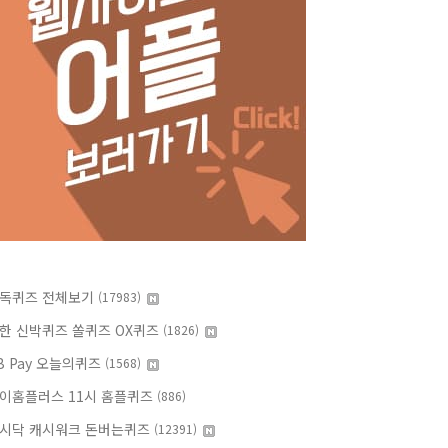
독퀴즈 전체보기
(17983)
한 신박퀴즈 쏠퀴즈 OX퀴즈
(1826)
B Pay 오늘의퀴즈
(1568)
이홈플러스 11시 홈플퀴즈
(886)
시닥 캐시워크 돈버는퀴즈
(12391)