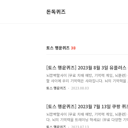
돈독퀴즈
토스 행운퀴즈
38
[토스 행운퀴즈] 2023월 8월 3일 유플러
뇌깜빡할사이 (무료 치매 예방, 기억력 게임, 뇌훈련) - 
할 사이에 우리 기억력은 사라집니다. 뇌의 기억력을 
양한 기억력 게임, Best 치매 게임, 뇌 훈련)play.go
토스 행운퀴즈
2023.08.03
운퀴즈 랜덤정답 사용자마다 다른 문제 출제로 랜덤퀴
플러스에서는 사전예약하면 플립수트 카드 OOO% 증정
은 [ 55 ]정답은 [ 혜택 ] 저는 토스 행운퀴즈의 정
[토스 행운퀴즈] 2023월 7월 13일 쿠팡 
포스팅해볼까 합니다. 앞으로 다양하고 많은 퀴즈 정
시다면, 구독 또는 즐겨찾기 추가를 권장합니다. 네
뇌깜빡할사이 (무료 치매 예방, 기억력 게임, 뇌훈련) -
색해주세요!! 토스행운퀴즈에 대해 더 자세히 알고싶으
다. 뇌의 기억력을 트레이닝 하세요! (무료 다양한 기억력 게
13일 토스 행운퀴즈 랜덤정답 사용자마다 다른 문제
토스 행운퀴즈
2023.07.13