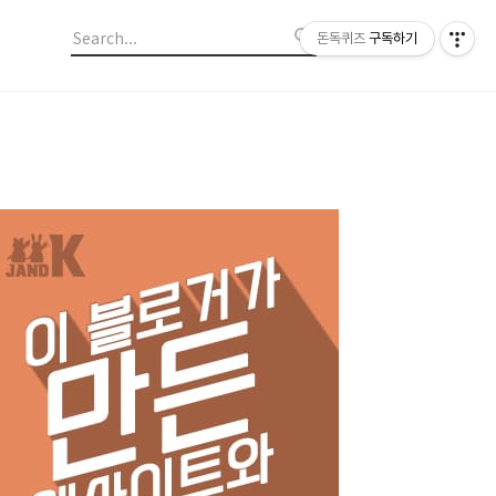
돈독퀴즈
구독하기